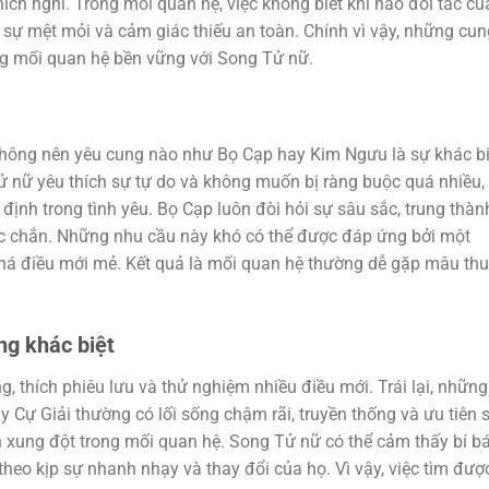
h nghi. Trong mối quan hệ, việc không biết khi nào đối tác củ
 sự mệt mỏi và cảm giác thiếu an toàn. Chính vì vậy, những cun
g mối quan hệ bền vững với Song Tử nữ.
không nên yêu cung nào như Bọ Cạp hay Kim Ngưu là sự khác bi
ử nữ yêu thích sự tự do và không muốn bị ràng buộc quá nhiều,
ịnh trong tình yêu. Bọ Cạp luôn đòi hỏi sự sâu sắc, trung thàn
ắc chắn. Những nhu cầu này khó có thể được đáp ứng bởi một
há điều mới mẻ. Kết quả là mối quan hệ thường dễ gặp mâu th
ng khác biệt
thích phiêu lưu và thử nghiệm nhiều điều mới. Trái lại, những
Cự Giải thường có lối sống chậm rãi, truyền thống và ưu tiên 
n xung đột trong mối quan hệ. Song Tử nữ có thể cảm thấy bí bá
theo kịp sự nhanh nhạy và thay đổi của họ. Vì vậy, việc tìm đượ