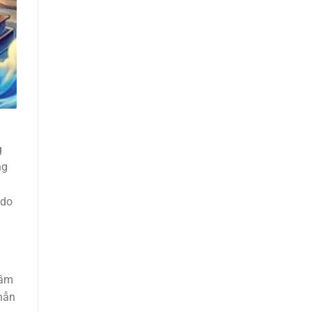
g
ng
 do
rầm
hẫn