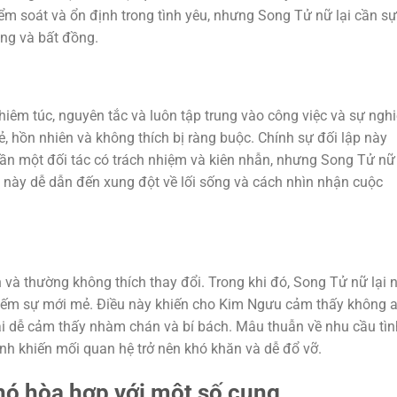
m soát và ổn định trong tình yêu, nhưng Song Tử nữ lại cần sự
ẳng và bất đồng.
iêm túc, nguyên tắc và luôn tập trung vào công việc và sự nghi
vẻ, hồn nhiên và không thích bị ràng buộc. Chính sự đối lập này
ần một đối tác có trách nhiệm và kiên nhẫn, nhưng Song Tử nữ 
 này dễ dẫn đến xung đột về lối sống và cách nhìn nhận cuộc
 và thường không thích thay đổi. Trong khi đó, Song Tử nữ lại n
m kiếm sự mới mẻ. Điều này khiến cho Kim Ngưu cảm thấy không 
ại dễ cảm thấy nhàm chán và bí bách. Mâu thuẫn về nhu cầu tìn
nh khiến mối quan hệ trở nên khó khăn và dễ đổ vỡ.
hó hòa hợp với một số cung