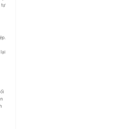
 tự
ệp.
lại
ổi
an
h