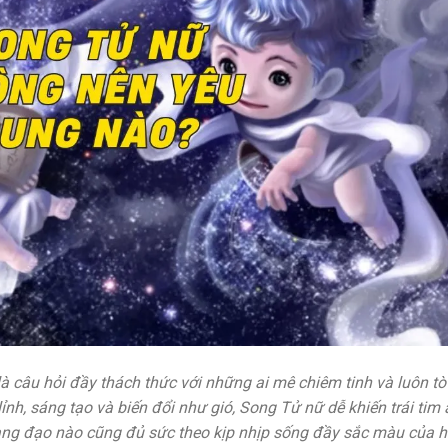
 câu hỏi đầy thách thức với những ai mê chiêm tinh và luôn tò
ỉnh, sáng tạo và biến đổi như gió, Song Tử nữ dễ khiến trái tim 
ng đạo nào cũng đủ sức theo kịp nhịp sống đầy sắc màu của h