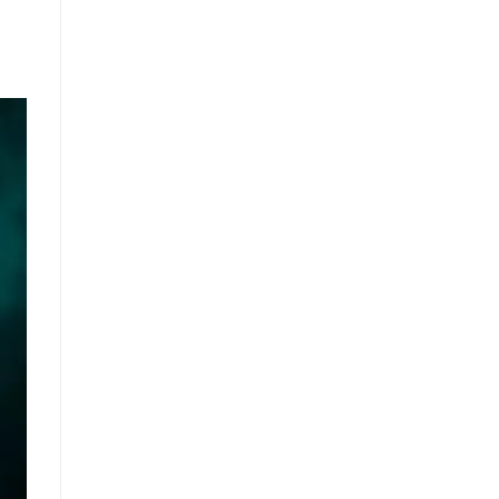
Gốc
Và
Ý
Nghĩa
Sâu
Xa