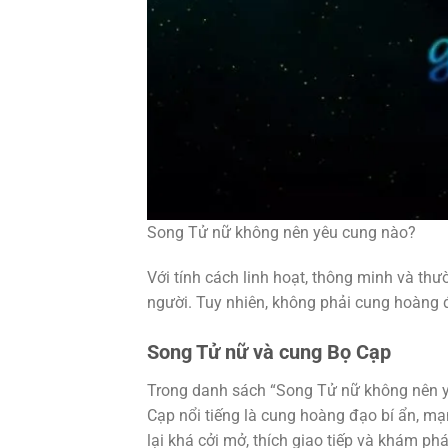
Song Tử nữ không nên yêu cung nào?
Với tính cách linh hoạt, thông minh và th
người. Tuy nhiên, không phải cung hoàng 
Song Tử nữ và cung Bọ Cạp
Trong danh sách “Song Tử nữ không nên y
Cạp nổi tiếng là cung hoàng đạo bí ẩn, mạ
lại khá cởi mở, thích giao tiếp và khám ph