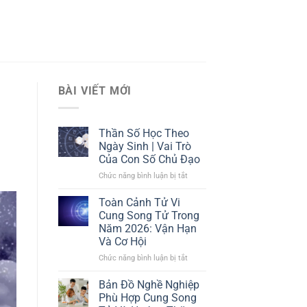
BÀI VIẾT MỚI
Thần Số Học Theo
Ngày Sinh | Vai Trò
Của Con Số Chủ Đạo
Chức năng bình luận bị tắt
ở
Thần
Số
Toàn Cảnh Tử Vi
Học
Cung Song Tử Trong
Theo
Năm 2026: Vận Hạn
Ngày
Và Cơ Hội
Sinh
|
Chức năng bình luận bị tắt
ở
Vai
Toàn
Trò
Cảnh
Bản Đồ Nghề Nghiệp
Của
Tử
Phù Hợp Cung Song
Con
Vi