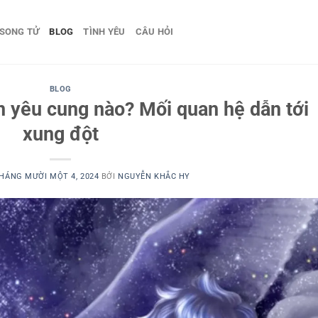
SONG TỬ
BLOG
TÌNH YÊU
CÂU HỎI
BLOG
 yêu cung nào? Mối quan hệ dẫn tới
xung đột
HÁNG MƯỜI MỘT 4, 2024
BỞI
NGUYỄN KHẮC HY