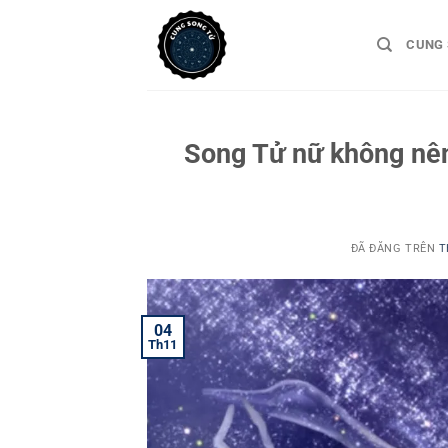
Chuyển
đến
CUNG 
nội
dung
Song Tử nữ không nên
ĐÃ ĐĂNG TRÊN
T
04
Th11