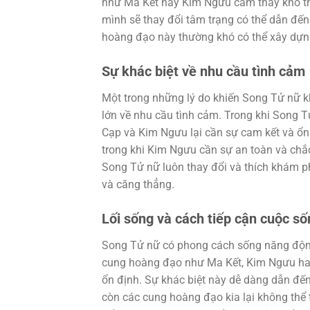
như Ma Kết hay Kim Ngưu cảm thấy khó thíc
mình sẽ thay đổi tâm trạng có thể dẫn đến
hoàng đạo này thường khó có thể xây dựn
Sự khác biệt về nhu cầu tình cảm
Một trong những lý do khiến Song Tử nữ 
lớn về nhu cầu tình cảm. Trong khi Song T
Cạp và Kim Ngưu lại cần sự cam kết và ổn đ
trong khi Kim Ngưu cần sự an toàn và ch
Song Tử nữ luôn thay đổi và thích khám p
và căng thẳng.
Lối sống và cách tiếp cận cuộc số
Song Tử nữ có phong cách sống năng động, 
cung hoàng đạo như Ma Kết, Kim Ngưu hay 
ổn định. Sự khác biệt này dễ dàng dẫn đế
còn các cung hoàng đạo kia lại không thể 