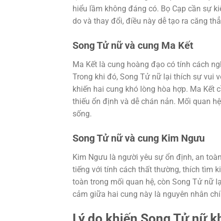
hiểu lầm không đáng có. Bọ Cạp cần sự kiể
do và thay đổi, điều này dễ tạo ra căng th
Song Tử nữ và cung Ma Kết
Ma Kết là cung hoàng đạo có tính cách ngh
Trong khi đó, Song Tử nữ lại thích sự vui 
khiến hai cung khó lòng hòa hợp. Ma Kết c
thiếu ổn định và dễ chán nản. Mối quan hệ
sống.
Song Tử nữ và cung Kim Ngưu
Kim Ngưu là người yêu sự ổn định, an toàn
tiếng với tính cách thất thường, thích tì
toàn trong mối quan hệ, còn Song Tử nữ l
cảm giữa hai cung này là nguyên nhân chí
Lý do khiến Song Tử nữ k