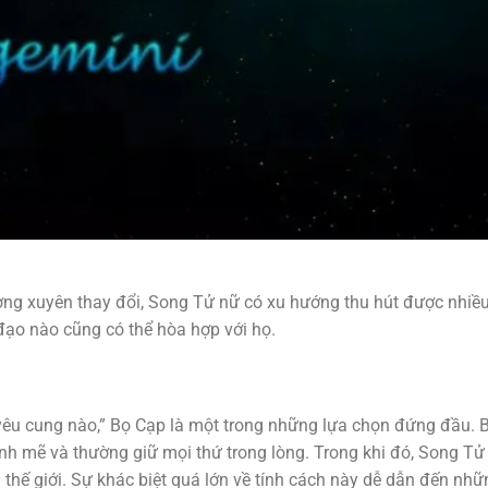
ường xuyên thay đổi, Song Tử nữ có xu hướng thu hút được nhiề
đạo nào cũng có thể hòa hợp với họ.
êu cung nào,” Bọ Cạp là một trong những lựa chọn đứng đầu. 
nh mẽ và thường giữ mọi thứ trong lòng. Trong khi đó, Song Tử
á thế giới. Sự khác biệt quá lớn về tính cách này dễ dẫn đến nhữ