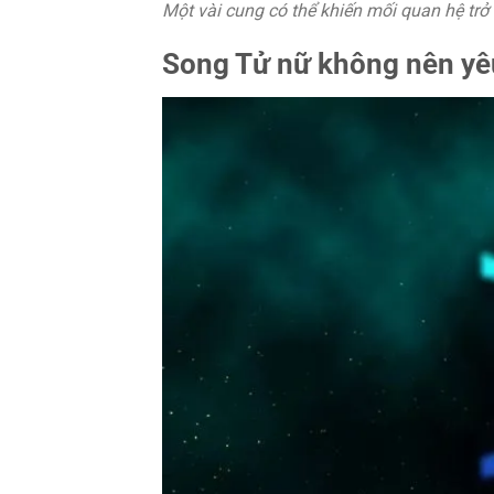
Một vài cung có thể khiến mối quan hệ trở
Song Tử nữ không nên yê