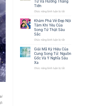
Tử Và Hướng Thăng
Số
Cung
Tiến
Chủ
Song
Đạo
Tử
Chức năng bình luận bị tắt
ở
Trong
Bản
Năm
Đồ
Khám Phá Vẻ Đẹp Nội
2026:
Nghề
Tâm Khi Yêu Của
Vận
Nghiệp
Song Tử Thật Sâu
Hạn
Phù
Sắc
Và
Hợp
Cơ
Cung
Chức năng bình luận bị tắt
ở
Hội
Song
Khám
Tử
Phá
Giải Mã Ký Hiệu Của
Và
Vẻ
Cung Song Tử: Nguồn
Hướng
Đẹp
Gốc Và Ý Nghĩa Sâu
Thăng
Nội
Xa
Tiến
Tâm
Khi
Chức năng bình luận bị tắt
ở
Yêu
Giải
Của
Mã
Song
Ký
Tử
Hiệu
Thật
Của
Sâu
Cung
ai
Sắc
Song
Tử:
ọ.
Nguồn