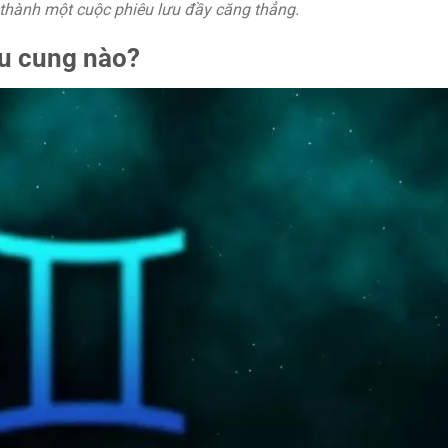
 thành một cuộc phiêu lưu đầy căng thẳng.
u cung nào?