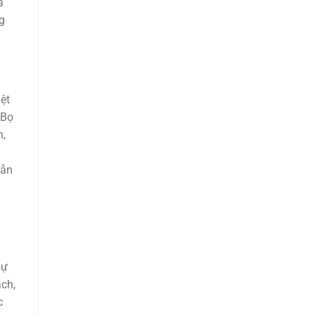
a
g
ệt
 Bọ
h,
uẫn
sự
ch,
c