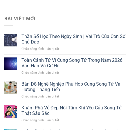
BÀI VIẾT MỚI
Thần Số Học Theo Ngày Sinh | Vai Trò Của Con Số
Chủ Đạo
Chức năng bình luận bị tắt
ở
Thần
Số
Toàn Cảnh Tử Vi Cung Song Tử Trong Năm 2026:
Học
Vận Hạn Và Cơ Hội
Theo
Chức năng bình luận bị tắt
ở
Ngày
Toàn
Sinh
Cảnh
Bản Đồ Nghề Nghiệp Phù Hợp Cung Song Tử Và
|
Tử
Vai
Hướng Thăng Tiến
Vi
Trò
Chức năng bình luận bị tắt
ở
Cung
Của
Bản
Song
Con
Đồ
Khám Phá Vẻ Đẹp Nội Tâm Khi Yêu Của Song Tử
Tử
Số
Nghề
Trong
Thật Sâu Sắc
Chủ
Nghiệp
Năm
Đạo
Chức năng bình luận bị tắt
ở
Phù
2026:
Khám
Hợp
Vận