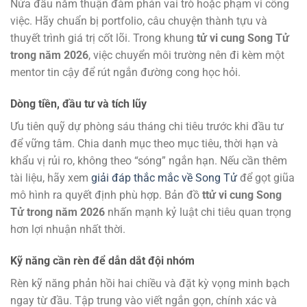
Nửa đầu năm thuận đàm phán vai trò hoặc phạm vi công
việc. Hãy chuẩn bị portfolio, câu chuyện thành tựu và
thuyết trình giá trị cốt lõi. Trong khung
tử vi cung Song Tử
trong năm 2026
, việc chuyển môi trường nên đi kèm một
mentor tin cậy để rút ngắn đường cong học hỏi.
Dòng tiền, đầu tư và tích lũy
Ưu tiên quỹ dự phòng sáu tháng chi tiêu trước khi đầu tư
để vững tâm. Chia danh mục theo mục tiêu, thời hạn và
khẩu vị rủi ro, không theo “sóng” ngắn hạn. Nếu cần thêm
tài liệu, hãy xem
giải đáp thắc mắc về Song Tử
để gọt giũa
mô hình ra quyết định phù hợp. Bản đồ
ttử vi cung Song
Tử trong năm 2026
nhấn mạnh kỷ luật chi tiêu quan trọng
hơn lợi nhuận nhất thời.
Kỹ năng cần rèn để dẫn dắt đội nhóm
Rèn kỹ năng phản hồi hai chiều và đặt kỳ vọng minh bạch
ngay từ đầu. Tập trung vào viết ngắn gọn, chính xác và