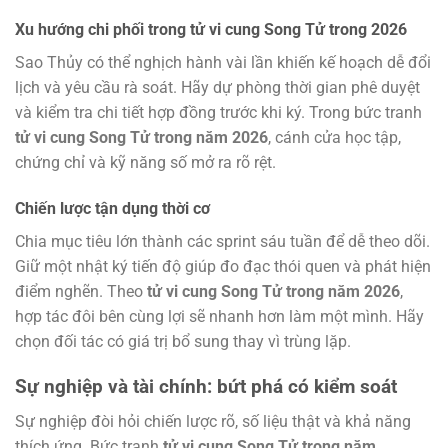
Xu hướng chi phối trong tử vi cung Song Tử trong 2026
Sao Thủy có thể nghịch hành vài lần khiến kế hoạch dễ đổi
lịch và yêu cầu rà soát. Hãy dự phòng thời gian phê duyệt
và kiểm tra chi tiết hợp đồng trước khi ký. Trong bức tranh
tử vi cung Song Tử trong năm 2026
, cánh cửa học tập,
chứng chỉ và kỹ năng số mở ra rõ rệt.
Chiến lược tận dụng thời cơ
Chia mục tiêu lớn thành các sprint sáu tuần để dễ theo dõi.
Giữ một nhật ký tiến độ giúp đo đạc thói quen và phát hiện
điểm nghẽn. Theo
tử vi cung Song Tử trong năm 2026
,
hợp tác đôi bên cùng lợi sẽ nhanh hơn làm một mình. Hãy
chọn đối tác có giá trị bổ sung thay vì trùng lặp.
Sự nghiệp và tài chính: bứt phá có kiểm soát
Sự nghiệp đòi hỏi chiến lược rõ, số liệu thật và khả năng
thích ứng. Bức tranh
tử vi cung Song Tử trong năm