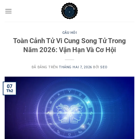
Chuyển
đến
nội
dung
CÂU HỎI
Toàn Cảnh Tử Vi Cung Song Tử Trong
Năm 2026: Vận Hạn Và Cơ Hội
ĐÃ ĐĂNG TRÊN
THÁNG HAI 7, 2026
BỞI
SEO
07
Th2