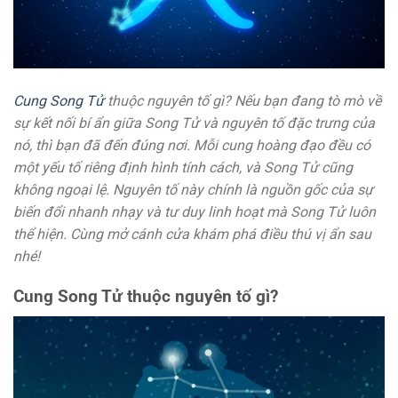
Cung Song Tử
thuộc nguyên tố gì? Nếu bạn đang tò mò về
sự kết nối bí ẩn giữa Song Tử và nguyên tố đặc trưng của
nó, thì bạn đã đến đúng nơi. Mỗi cung hoàng đạo đều có
một yếu tố riêng định hình tính cách, và Song Tử cũng
không ngoại lệ. Nguyên tố này chính là nguồn gốc của sự
biến đổi nhanh nhạy và tư duy linh hoạt mà Song Tử luôn
thể hiện. Cùng mở cánh cửa khám phá điều thú vị ẩn sau
nhé!
Cung Song Tử thuộc nguyên tố gì?