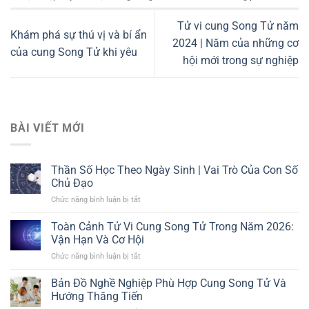
Tử vi cung Song Tử năm
Khám phá sự thú vị và bí ẩn
2024 | Năm của những cơ
của cung Song Tử khi yêu
hội mới trong sự nghiệp
BÀI VIẾT MỚI
Thần Số Học Theo Ngày Sinh | Vai Trò Của Con Số
Chủ Đạo
Chức năng bình luận bị tắt
ở
Thần
Số
Toàn Cảnh Tử Vi Cung Song Tử Trong Năm 2026:
Học
Vận Hạn Và Cơ Hội
Theo
Chức năng bình luận bị tắt
ở
Ngày
Toàn
Sinh
Cảnh
Bản Đồ Nghề Nghiệp Phù Hợp Cung Song Tử Và
|
Tử
Vai
Hướng Thăng Tiến
Vi
Trò