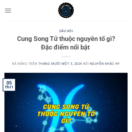
Chuyển
đến
nội
dung
CÂU HỎI
Cung Song Tử thuộc nguyên tố gì?
Đặc điểm nổi bật
ĐÃ ĐĂNG TRÊN
THÁNG MƯỜI MỘT 5, 2024
BỞI
NGUYỄN KHẮC HY
05
Th11