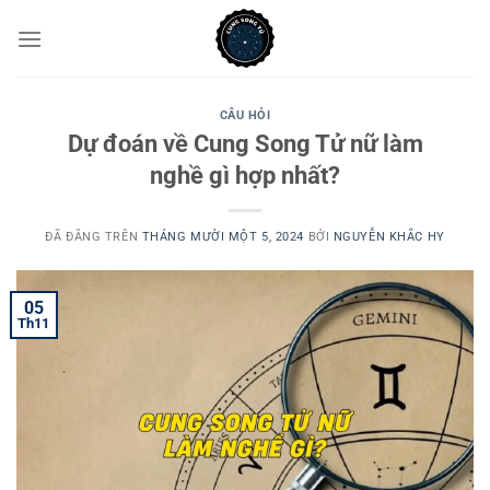
Chuyển
đến
nội
dung
CÂU HỎI
Dự đoán về Cung Song Tử nữ làm
nghề gì hợp nhất?
ĐÃ ĐĂNG TRÊN
THÁNG MƯỜI MỘT 5, 2024
BỞI
NGUYỄN KHẮC HY
05
Th11