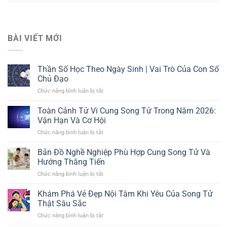
BÀI VIẾT MỚI
Thần Số Học Theo Ngày Sinh | Vai Trò Của Con Số
Chủ Đạo
Chức năng bình luận bị tắt
ở
Thần
Số
Toàn Cảnh Tử Vi Cung Song Tử Trong Năm 2026:
Học
Vận Hạn Và Cơ Hội
Theo
Chức năng bình luận bị tắt
ở
Ngày
Toàn
Sinh
Cảnh
Bản Đồ Nghề Nghiệp Phù Hợp Cung Song Tử Và
|
Tử
Vai
Hướng Thăng Tiến
Vi
Trò
Chức năng bình luận bị tắt
ở
Cung
Của
Bản
Song
Con
Đồ
Khám Phá Vẻ Đẹp Nội Tâm Khi Yêu Của Song Tử
Tử
Số
Nghề
Trong
Thật Sâu Sắc
Chủ
Nghiệp
Năm
Đạo
Chức năng bình luận bị tắt
ở
Phù
2026:
Khám
Hợp