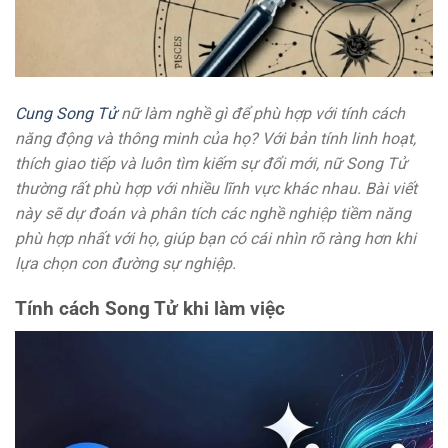
Cung Song Tử
nữ làm nghề gì để phù hợp với tính cách
năng động và thông minh của họ? Với bản tính linh hoạt,
thích giao tiếp và luôn tìm kiếm sự đổi mới, nữ Song Tử
thường rất phù hợp với nhiều lĩnh vực khác nhau. Bài viết
này sẽ dự đoán và phân tích các nghề nghiệp tiềm năng
phù hợp nhất với họ, giúp bạn có cái nhìn rõ ràng hơn khi
lựa chọn con đường sự nghiệp.
Tính cách Song Tử khi làm việc