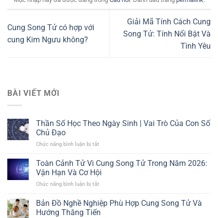
Giải Mã Tính Cách Cung
Cung Song Tử có hợp với
Song Tử: Tính Nổi Bật Và
cung Kim Ngưu không?
Tình Yêu
BÀI VIẾT MỚI
Thần Số Học Theo Ngày Sinh | Vai Trò Của Con Số
Chủ Đạo
Chức năng bình luận bị tắt
ở
Thần
Số
Toàn Cảnh Tử Vi Cung Song Tử Trong Năm 2026:
Học
Vận Hạn Và Cơ Hội
Theo
Chức năng bình luận bị tắt
ở
Ngày
Toàn
Sinh
Cảnh
Bản Đồ Nghề Nghiệp Phù Hợp Cung Song Tử Và
|
Tử
Vai
Hướng Thăng Tiến
Vi