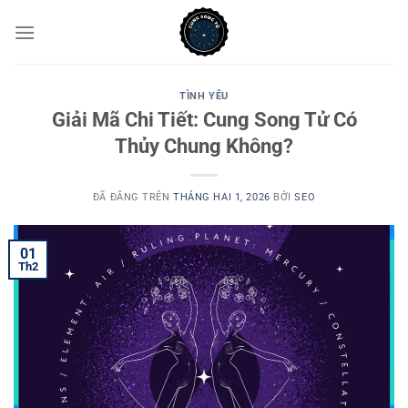
Chuyển
đến
nội
dung
TÌNH YÊU
Giải Mã Chi Tiết: Cung Song Tử Có
Thủy Chung Không?
ĐÃ ĐĂNG TRÊN
THÁNG HAI 1, 2026
BỞI
SEO
01
Th2