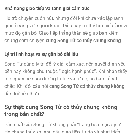
Khả năng giao tiếp và ranh giới cảm xúc
Họ trò chuyện cuốn hút, nhưng đôi khi chưa xác lập ranh
giới rõ ràng với người khác. Điều này có thể tạo hiểu lầm về
mức độ gắn bó. Giao tiếp thẳng thắn sẽ giúp bạn kiểm
chứng sớm chuyện
cung Song Tử có thủy chung không
.
Lý trí linh hoạt vs sự gắn bó dài lâu
Song Tử dùng lý trí để lý giải cảm xúc, nên quyết định yêu
bền hay không phụ thuộc “logic hạnh phúc”. Khi nhận thấy
mối quan hệ nuôi dưỡng trí tuệ và tự do, họ bám rễ rất
chắc. Khi đó, câu hỏi
cung Song Tử có thủy chung không
dần trở nên thừa.
Sự thật: cung Song Tử có thủy chung không
trong bản chất?
Bản chất của Song Tử không phải “trăng hoa mặc định”.
Họ chung thủy khi nhu cầu giao tiếp, tự do và phát triển