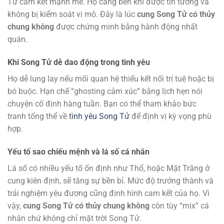
Tử cam kết mạnh mẽ. Họ càng bền khi được tin tưởng và
không bị kiểm soát vi mô. Đây là lúc
cung Song Tử có thủy
chung không
được chứng minh bằng hành động nhất
quán.
Khi Song Tử dễ dao động trong tình yêu
Họ dễ lung lay nếu mối quan hệ thiếu kết nối trí tuệ hoặc bị
bó buộc. Hạn chế “ghosting cảm xúc” bằng lịch hẹn nói
chuyện cố định hàng tuần. Bạn có thể tham khảo bức
tranh tổng thể về
tình yêu Song Tử
để định vị kỳ vọng phù
hợp.
Yếu tố sao chiếu mệnh và lá số cá nhân
Lá số có nhiều yếu tố ổn định như Thổ, hoặc Mặt Trăng ở
cung kiên định, sẽ tăng sự bền bỉ. Mức độ trưởng thành và
trải nghiệm yêu đương cũng định hình cam kết của họ. Vì
vậy,
cung Song Tử có thủy chung không
còn tùy “mix” cá
nhân chứ không chỉ mặt trời Song Tử.