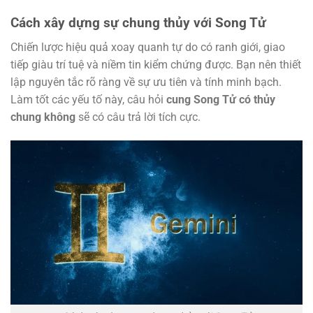
Cách xây dựng sự chung thủy với Song Tử
Chiến lược hiệu quả xoay quanh tự do có ranh giới, giao
tiếp giàu trí tuệ và niềm tin kiểm chứng được. Bạn nên thiết
lập nguyên tắc rõ ràng về sự ưu tiên và tính minh bạch.
Làm tốt các yếu tố này, câu hỏi
cung Song Tử có thủy
chung không
sẽ có câu trả lời tích cực.