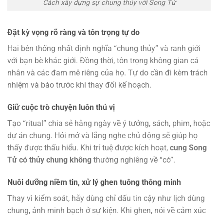
Cách xây dựng sự chung thủy với Song Tử
Đặt kỳ vọng rõ ràng và tôn trọng tự do
Hai bên thống nhất định nghĩa “chung thủy” và ranh giới
với bạn bè khác giới. Đồng thời, tôn trọng không gian cá
nhân và các đam mê riêng của họ. Tự do cần đi kèm trách
nhiệm và báo trước khi thay đổi kế hoạch.
Giữ cuộc trò chuyện luôn thú vị
Tạo “ritual” chia sẻ hằng ngày về ý tưởng, sách, phim, hoặc
dự án chung. Hỏi mở và lắng nghe chủ động sẽ giúp họ
thấy được thấu hiểu. Khi trí tuệ được kích hoạt,
cung Song
Tử có thủy chung không
thường nghiêng về “có”.
Nuôi dưỡng niềm tin, xử lý ghen tuông thông minh
Thay vì kiểm soát, hãy dùng chỉ dấu tin cậy như lịch dùng
chung, ảnh minh bạch ở sự kiện. Khi ghen, nói về cảm xúc