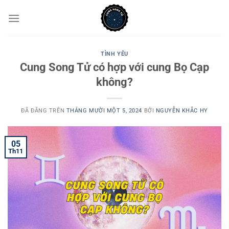
Chuyển
đến
nội
dung
TÌNH YÊU
Cung Song Tử có hợp với cung Bọ Cạp
không?
ĐÃ ĐĂNG TRÊN
THÁNG MƯỜI MỘT 5, 2024
BỞI
NGUYỄN KHẮC HY
05
Th11