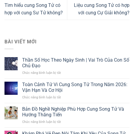
Tìm hiểu cung Song Tử có
Liệu cung Song Tử có hợp
hợp với cung Sư Tử không?
với cung Cự Giải không?
BÀI VIẾT MỚI
Thần Số Học Theo Ngày Sinh | Vai Trò Của Con Số
Chủ Đạo
Chức năng bình luận bị tắt
ở
Thần
Số
Toàn Cảnh Tử Vi Cung Song Tử Trong Năm 2026:
Học
Vận Hạn Và Cơ Hội
Theo
Chức năng bình luận bị tắt
ở
Ngày
Toàn
Sinh
Cảnh
Bản Đồ Nghề Nghiệp Phù Hợp Cung Song Tử Và
|
Tử
Vai
Hướng Thăng Tiến
Vi
Trò
Chức năng bình luận bị tắt
ở
Cung
Của
Bản
Song
Con
Đồ
Khám Phá Vẻ Đẹp Nội Tâm Khi Yêu Của Song Tử
Tử
Số