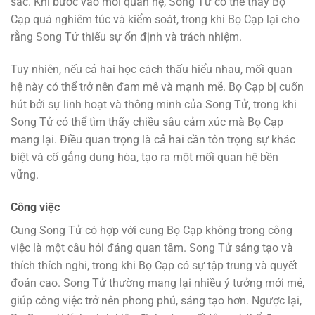
sắc. Khi bước vào mối quan hệ, Song Tử có thể thấy Bọ
Cạp quá nghiêm túc và kiểm soát, trong khi Bọ Cạp lại cho
rằng Song Tử thiếu sự ổn định và trách nhiệm.
Tuy nhiên, nếu cả hai học cách thấu hiểu nhau, mối quan
hệ này có thể trở nên đam mê và mạnh mẽ. Bọ Cạp bị cuốn
hút bởi sự linh hoạt và thông minh của Song Tử, trong khi
Song Tử có thể tìm thấy chiều sâu cảm xúc mà Bọ Cạp
mang lại. Điều quan trọng là cả hai cần tôn trọng sự khác
biệt và cố gắng dung hòa, tạo ra một mối quan hệ bền
vững.
Công việc
Cung Song Tử có hợp với cung Bọ Cạp không trong công
việc là một câu hỏi đáng quan tâm. Song Tử sáng tạo và
thích thích nghi, trong khi Bọ Cạp có sự tập trung và quyết
đoán cao. Song Tử thường mang lại nhiều ý tưởng mới mẻ,
giúp công việc trở nên phong phú, sáng tạo hơn. Ngược lại,