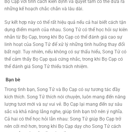
Bọ Cạp với tính cách kiên định và quyết tâm có thể đưa ra
những kế hoạch chắc chắn và lâu dài.
Sự kết hợp này có thể rất hiệu quả nếu cả hai biết cách tận
dụng điểm mạnh của nhau. Song Tử có thể học hỏi sự kiên
nhẫn từ Bọ Cạp, trong khi Bọ Cạp có thể đánh giá cao sự
linh hoạt của Song Tử để xử lý những tình huống thay đổi
bất ngờ. Tuy nhiên, nếu không có sự thấu hiểu, Song Tử có
thể cảm thấy Bọ Cạp quá cứng nhắc, trong khi Bọ Cạp có
thể đánh giá Song Tử thiếu trách nhiệm.
Bạn bè
Trong tình bạn, Song Tử và Bọ Cạp có sự tương tác đầy
kích thích. Song Tử thích nói chuyện, luôn mang đến năng
lượng tươi mới và sự vui vẻ. Bọ Cạp lại mang đến sự sâu
sắc và khả năng lắng nghe, giúp tình bạn trở nên ý nghĩa.
Cả hai có thể học hỏi lẫn nhau: Song Tử giúp Bọ Cạp trở
nên cởi mở hơn, trong khi Bọ Cạp dạy cho Song Tử cách