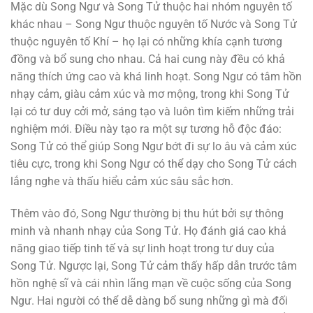
Mặc dù Song Ngư và Song Tử thuộc hai nhóm nguyên tố
khác nhau – Song Ngư thuộc nguyên tố Nước và Song Tử
thuộc nguyên tố Khí – họ lại có những khía cạnh tương
đồng và bổ sung cho nhau. Cả hai cung này đều có khả
năng thích ứng cao và khá linh hoạt. Song Ngư có tâm hồn
nhạy cảm, giàu cảm xúc và mơ mộng, trong khi Song Tử
lại có tư duy cởi mở, sáng tạo và luôn tìm kiếm những trải
nghiệm mới. Điều này tạo ra một sự tương hỗ độc đáo:
Song Tử có thể giúp Song Ngư bớt đi sự lo âu và cảm xúc
tiêu cực, trong khi Song Ngư có thể dạy cho Song Tử cách
lắng nghe và thấu hiểu cảm xúc sâu sắc hơn.
Thêm vào đó, Song Ngư thường bị thu hút bởi sự thông
minh và nhanh nhạy của Song Tử. Họ đánh giá cao khả
năng giao tiếp tinh tế và sự linh hoạt trong tư duy của
Song Tử. Ngược lại, Song Tử cảm thấy hấp dẫn trước tâm
hồn nghệ sĩ và cái nhìn lãng mạn về cuộc sống của Song
Ngư. Hai người có thể dễ dàng bổ sung những gì mà đối