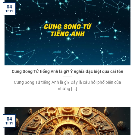
04
Th11
Cung Song Tử tiếng Anh là gì? Ý nghĩa đặc biệt qua cái tên
Cung Song Tử tiếng Anh là gì? Đây là câu hỏi phổ biến của
những [...]
04
Th11