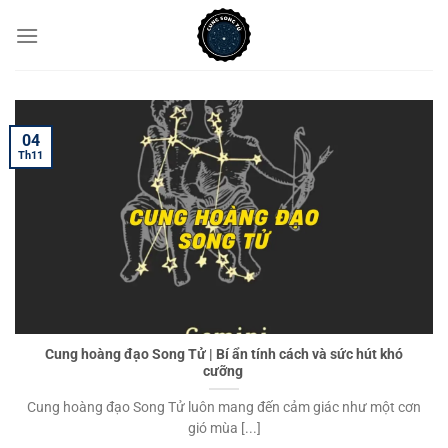
Chuyển
đến
nội
dung
04
Th11
Cung hoàng đạo Song Tử | Bí ẩn tính cách và sức hút khó
cưỡng
Cung hoàng đạo Song Tử luôn mang đến cảm giác như một cơn
gió mùa [...]