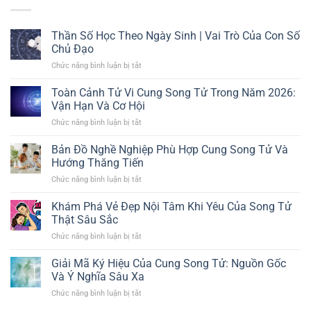
Thần Số Học Theo Ngày Sinh | Vai Trò Của Con Số
Chủ Đạo
Chức năng bình luận bị tắt
ở
Thần
Số
Toàn Cảnh Tử Vi Cung Song Tử Trong Năm 2026:
Học
Vận Hạn Và Cơ Hội
Theo
Chức năng bình luận bị tắt
ở
Ngày
Toàn
Sinh
Cảnh
Bản Đồ Nghề Nghiệp Phù Hợp Cung Song Tử Và
|
Tử
Vai
Hướng Thăng Tiến
Vi
Trò
Chức năng bình luận bị tắt
ở
Cung
Của
Bản
Song
Con
Đồ
Khám Phá Vẻ Đẹp Nội Tâm Khi Yêu Của Song Tử
Tử
Số
Nghề
Trong
Thật Sâu Sắc
Chủ
Nghiệp
Năm
Đạo
Chức năng bình luận bị tắt
ở
Phù
2026:
Khám
Hợp
Vận
Phá
Giải Mã Ký Hiệu Của Cung Song Tử: Nguồn Gốc
Cung
Hạn
Vẻ
Song
Và Ý Nghĩa Sâu Xa
Và
Đẹp
Tử
Cơ
Chức năng bình luận bị tắt
ở
Nội
Và
Hội
Giải
Tâm
Hướng